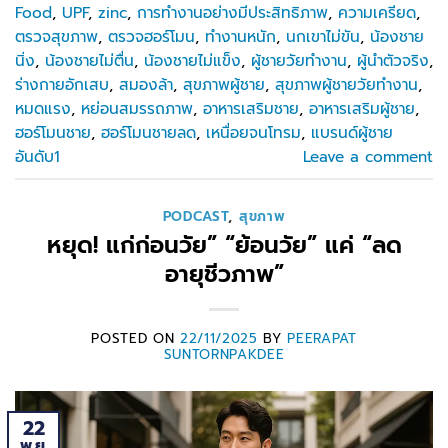
Food
,
UPF
,
zinc
,
การทำงานอย่างมีประสิทธิภาพ
,
ความเครียด
,
ตรวจสุขภาพ
,
ตรวจฮอร์โมน
,
ทำงานหนัก
,
นกเขาไม่ขัน
,
น้องชาย
นิ่ง
,
น้องชายไม่ตื่น
,
น้องชายไม่แข็ง
,
ผู้ชายวัยทำงาน
,
ผู้นำตัวจริง
,
ร่างกายอักเสบ
,
สมองล้า
,
สุขภาพผู้ชาย
,
สุขภาพผู้ชายวัยทำงาน
,
หมดแรง
,
หย่อนสมรรถภาพ
,
อาหารเสริมชาย
,
อาหารเสริมผู้ชาย
,
ฮอร์โมนชาย
,
ฮอร์โมนชายลด
,
เหนื่อยจนโทรม
,
แบรนด์ผู้ชาย
อันดับ1
Leave a comment
PODCAST
,
สุขภาพ
หยุด! แก่ก่อนวัย” “ย้อนวัย” แค่ “ลด
อายุชีวภาพ”
POSTED ON
22/11/2025
BY
PEERAPAT
SUNTORNPAKDEE
22
พ.ย.