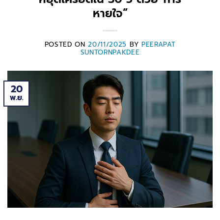
หายใจ”
POSTED ON
20/11/2025
BY
PEERAPAT
SUNTORNPAKDEE
20
พ.ย.