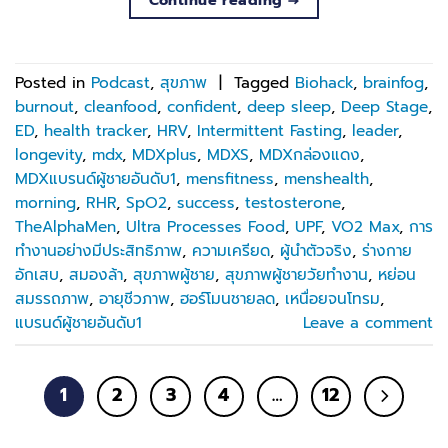
Continue reading
→
Posted in
Podcast
,
สุขภาพ
|
Tagged
Biohack
,
brainfog
,
burnout
,
cleanfood
,
confident
,
deep sleep
,
Deep Stage
,
ED
,
health tracker
,
HRV
,
Intermittent Fasting
,
leader
,
longevity
,
mdx
,
MDXplus
,
MDXS
,
MDXกล่องแดง
,
MDXแบรนด์ผู้ชายอันดับ1
,
mensfitness
,
menshealth
,
morning
,
RHR
,
SpO2
,
success
,
testosterone
,
TheAlphaMen
,
Ultra Processes Food
,
UPF
,
VO2 Max
,
การ
ทำงานอย่างมีประสิทธิภาพ
,
ความเครียด
,
ผู้นำตัวจริง
,
ร่างกาย
อักเสบ
,
สมองล้า
,
สุขภาพผู้ชาย
,
สุขภาพผู้ชายวัยทำงาน
,
หย่อน
สมรรถภาพ
,
อายุชีวภาพ
,
ฮอร์โมนชายลด
,
เหนื่อยจนโทรม
,
แบรนด์ผู้ชายอันดับ1
Leave a comment
1
2
3
4
…
12