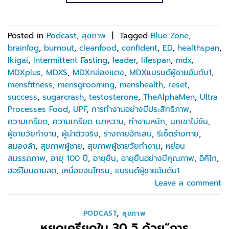
Posted in
Podcast
,
สุขภาพ
|
Tagged
Blue Zone
,
brainfog
,
burnout
,
cleanfood
,
confident
,
ED
,
healthspan
,
Ikigai
,
Intermittent Fasting
,
leader
,
lifespan
,
mdx
,
MDXplus
,
MDXS
,
MDXกล่องแดง
,
MDXแบรนด์ผู้ชายอันดับ1
,
mensfitness
,
mensgrooming
,
menshealth
,
reset
,
success
,
sugarcrash
,
testosterone
,
TheAlphaMen
,
Ultra
Processes Food
,
UPF
,
การทำงานอย่างมีประสิทธิภาพ
,
ความเครียด
,
ความเครียด เบาหวาน
,
ทำงานหนัก
,
นกเขาไม่ขัน
,
ผู้ชายวัยทำงาน
,
ผู้นำตัวจริง
,
ร่างกายอักเสบ
,
รีเซ็ตร่างกาย
,
สมองล้า
,
สุขภาพผู้ชาย
,
สุขภาพผู้ชายวัยทำงาน
,
หย่อน
สมรรถภาพ
,
อายุ 100 ปี
,
อายุยืน
,
อายุยืนอย่างมีคุณภาพ
,
อิคิไก
,
ฮอร์โมนชายลด
,
เหนื่อยจนโทรม
,
แบรนด์ผู้ชายอันดับ1
Leave a comment
PODCAST
,
สุขภาพ
หยุดเครียดใน 30 วิ ด้วย”การ