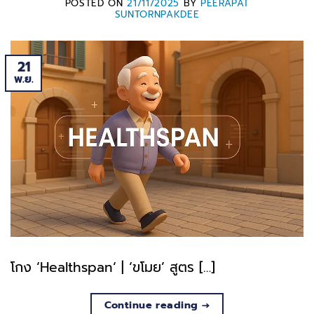
POSTED ON
21/11/2025
BY
PEERAPAT
SUNTORNPAKDEE
21
พ.ย.
โกง ‘Healthspan‘ | ‘ขโมย’ สูตร […]
Continue reading
→