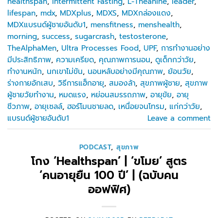
healthspan
,
Intermittent Fasting
,
L-Theanine
,
leader
,
lifespan
,
mdx
,
MDXplus
,
MDXS
,
MDXกล่องแดง
,
MDXแบรนด์ผู้ชายอันดับ1
,
mensfitness
,
menshealth
,
morning
,
success
,
sugarcrash
,
testosterone
,
TheAlphaMen
,
Ultra Processes Food
,
UPF
,
การทำงานอย่าง
มีประสิทธิภาพ
,
ความเครียด
,
คุณภาพการนอน
,
ดูเด็กกว่าวัย
,
ทำงานหนัก
,
นกเขาไม่ขัน
,
นอนหลับอย่างมีคุณภาพ
,
ย้อนวัย
,
ร่างกายอักเสบ
,
วิธีการแฮ็กอายุ
,
สมองล้า
,
สุขภาพผู้ชาย
,
สุขภาพ
ผู้ชายวัยทำงาน
,
หมดแรง
,
หย่อนสมรรถภาพ
,
อายุขัย
,
อายุ
ชีวภาพ
,
อายุเซลล์
,
ฮอร์โมนชายลด
,
เหนื่อยจนโทรม
,
แก่กว่าวัย
,
แบรนด์ผู้ชายอันดับ1
Leave a comment
PODCAST
,
สุขภาพ
โกง ‘Healthspan’ | ‘ขโมย’ สูตร
‘คนอายุยืน 100 ปี’ | (ฉบับคน
ออฟฟิศ)