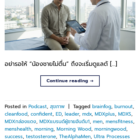
อย่ารอให้ “น้องชายไม่ตื่น” ถึงจะเริ่มดูแลตั […]
Continue reading
→
Posted in
Podcast
,
สุขภาพ
|
Tagged
brainfog
,
burnout
,
cleanfood
,
confident
,
ED
,
leader
,
mdx
,
MDXplus
,
MDXS
,
MDXกล่องแดง
,
MDXแบรนด์ผู้ชายอันดับ1
,
men
,
mensfitness
,
menshealth
,
morning
,
Morning Wood
,
morningwood
,
success
,
testosterone
,
TheAlphaMen
,
Ultra Processes