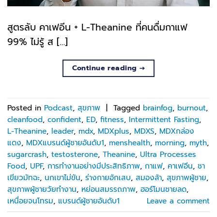
สูตรลับ คาเฟอีน + L-Theanine ที่คนดื่มกาแฟ
99% ไม่รู้ ส […]
Continue reading
→
Posted in
Podcast
,
สุขภาพ
|
Tagged
brainfog
,
burnout
,
cleanfood
,
confident
,
ED
,
fitness
,
Intermittent Fasting
,
L-Theanine
,
leader
,
mdx
,
MDXplus
,
MDXS
,
MDXกล่อง
แดง
,
MDXแบรนด์ผู้ชายอันดับ1
,
menshealth
,
morning
,
myth
,
sugarcrash
,
testosterone
,
Theanine
,
Ultra Processes
Food
,
UPF
,
การทำงานอย่างมีประสิทธิภาพ
,
กาแฟ
,
คาเฟอีน
,
ชา
เขียวมัทฉะ
,
นกเขาไม่ขัน
,
ร่างกายอักเสบ
,
สมองล้า
,
สุขภาพผู้ชาย
,
สุขภาพผู้ชายวัยทำงาน
,
หย่อนสมรรถภาพ
,
ฮอร์โมนชายลด
,
เหนื่อยจนโทรม
,
แบรนด์ผู้ชายอันดับ1
Leave a comment