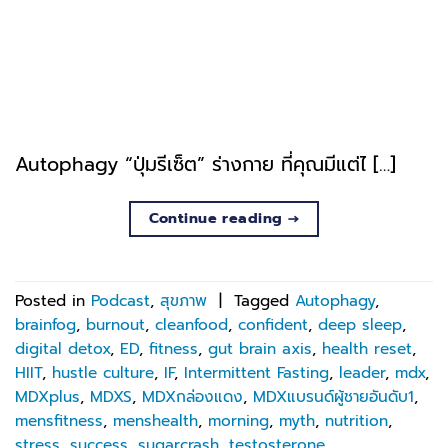
Autophagy “ปุ่มรีเซ็ต” ร่างกาย ที่คุณมีแต่ไ […]
Continue reading
→
Posted in
Podcast
,
สุขภาพ
|
Tagged
Autophagy
,
brainfog
,
burnout
,
cleanfood
,
confident
,
deep sleep
,
digital detox
,
ED
,
fitness
,
gut brain axis
,
health reset
,
HIIT
,
hustle culture
,
IF
,
Intermittent Fasting
,
leader
,
mdx
,
MDXplus
,
MDXS
,
MDXกล่องแดง
,
MDXแบรนด์ผู้ชายอันดับ1
,
mensfitness
,
menshealth
,
morning
,
myth
,
nutrition
,
stress
,
success
,
sugarcrash
,
testosterone
,