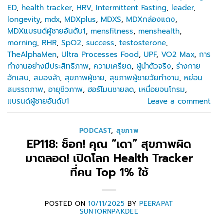
ED
,
health tracker
,
HRV
,
Intermittent Fasting
,
leader
,
longevity
,
mdx
,
MDXplus
,
MDXS
,
MDXกล่องแดง
,
MDXแบรนด์ผู้ชายอันดับ1
,
mensfitness
,
menshealth
,
morning
,
RHR
,
SpO2
,
success
,
testosterone
,
TheAlphaMen
,
Ultra Processes Food
,
UPF
,
VO2 Max
,
การ
ทำงานอย่างมีประสิทธิภาพ
,
ความเครียด
,
ผู้นำตัวจริง
,
ร่างกาย
อักเสบ
,
สมองล้า
,
สุขภาพผู้ชาย
,
สุขภาพผู้ชายวัยทำงาน
,
หย่อน
สมรรถภาพ
,
อายุชีวภาพ
,
ฮอร์โมนชายลด
,
เหนื่อยจนโทรม
,
แบรนด์ผู้ชายอันดับ1
Leave a comment
PODCAST
,
สุขภาพ
EP118: ช็อก! คุณ “เดา” สุขภาพผิด
มาตลอด! เปิดโลก Health Tracker
ที่คน Top 1% ใช้
POSTED ON
10/11/2025
BY
PEERAPAT
SUNTORNPAKDEE