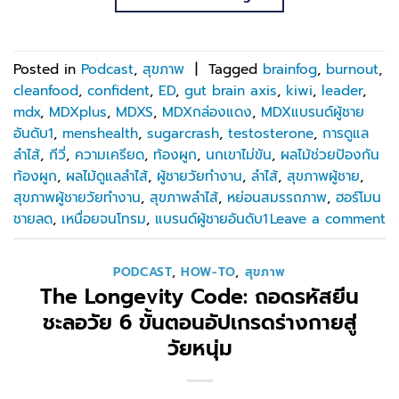
Posted in
Podcast
,
สุขภาพ
|
Tagged
brainfog
,
burnout
,
cleanfood
,
confident
,
ED
,
gut brain axis
,
kiwi
,
leader
,
mdx
,
MDXplus
,
MDXS
,
MDXกล่องแดง
,
MDXแบรนด์ผู้ชาย
อันดับ1
,
menshealth
,
sugarcrash
,
testosterone
,
การดูแล
ลำไส้
,
กีวี่
,
ความเครียด
,
ท้องผูก
,
นกเขาไม่ขัน
,
ผลไม้ช่วยป้องกัน
ท้องผูก
,
ผลไม้ดูแลลำไส้
,
ผู้ชายวัยทำงาน
,
ลำไส้
,
สุขภาพผู้ชาย
,
สุขภาพผู้ชายวัยทำงาน
,
สุขภาพลำไส้
,
หย่อนสมรรถภาพ
,
ฮอร์โมน
ชายลด
,
เหนื่อยจนโทรม
,
แบรนด์ผู้ชายอันดับ1
Leave a comment
PODCAST
,
HOW-TO
,
สุขภาพ
The Longevity Code: ถอดรหัสยีน
ชะลอวัย 6 ขั้นตอนอัปเกรดร่างกายสู่
วัยหนุ่ม