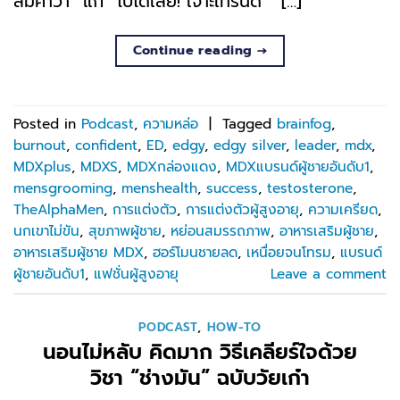
ลืมคำว่า “แก่” ไปได้เลย! เจาะเทรนด์ “ […]
Continue reading
→
Posted in
Podcast
,
ความหล่อ
|
Tagged
brainfog
,
burnout
,
confident
,
ED
,
edgy
,
edgy silver
,
leader
,
mdx
,
MDXplus
,
MDXS
,
MDXกล่องแดง
,
MDXแบรนด์ผู้ชายอันดับ1
,
mensgrooming
,
menshealth
,
success
,
testosterone
,
TheAlphaMen
,
การแต่งตัว
,
การแต่งตัวผู้สูงอายุ
,
ความเครียด
,
นกเขาไม่ขัน
,
สุขภาพผู้ชาย
,
หย่อนสมรรถภาพ
,
อาหารเสริมผู้ชาย
,
อาหารเสริมผู้ชาย MDX
,
ฮอร์โมนชายลด
,
เหนื่อยจนโทรม
,
แบรนด์
ผู้ชายอันดับ1
,
แฟชั่นผู้สูงอายุ
Leave a comment
PODCAST
,
HOW-TO
นอนไม่หลับ คิดมาก วิธีเคลียร์ใจด้วย
วิชา “ช่างมัน” ฉบับวัยเก๋า