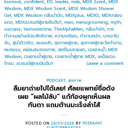
burnout
,
confident
,
ED
,
leader
,
mdx
,
MDX Scent
,
MDX
Wisdom
,
MDX Wisdom Scent
,
MDX Wisdom Shower
Gel
,
MDX Wisdom กลิ่นบำบัด
,
MDXplus
,
MDXS
,
MDXกล่อง
แดง
,
MDXแบรนด์ผู้ชายอันดับ1
,
men
,
mensgrooming
,
myth
,
success
,
testosterone
,
TheAlphaMen
,
กลิ่นบำบัด
,
การ
ทำงานอย่างมีประสิทธิภาพ
,
ความเครียด
,
ทำงานหนัก
,
นกเขาไม่
ขัน
,
ผู้นำตัวจริง
,
สมองล้า
,
สุขภาพผู้ชาย
,
สุขภาพผู้ชายวัยทำงาน
,
หมดแรง
,
หย่อนสมรรถภาพ
,
ฮอร์โมนชายลด
,
เจลอาบน้ำ MDX
Wisdom
,
เจลอาบน้ำผู้ชาย
,
เจลอาบน้ำผู้ชาย MDX
,
เหนื่อยจน
โทรม
,
แบรนด์ผู้ชายอันดับ1
Leave a comment
PODCAST
,
สุขภาพ
ลืมยาถ่ายไปได้เลย! ศัลยแพทย์ชื่อดัง
เผย “ผลไม้ลับ” แก้ท้องผูกเห็นผล
ทันตา แถมต้านมะเร็งลำไส้
POSTED ON
26/01/2026
BY
PEERAPAT
SUNTORNPAKDEE