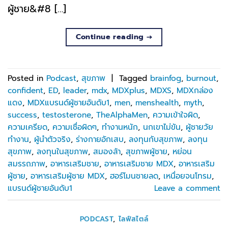
ผู้ชาย&#8 […]
Continue reading
→
Posted in
Podcast
,
สุขภาพ
|
Tagged
brainfog
,
burnout
,
confident
,
ED
,
leader
,
mdx
,
MDXplus
,
MDXS
,
MDXกล่อง
แดง
,
MDXแบรนด์ผู้ชายอันดับ1
,
men
,
menshealth
,
myth
,
success
,
testosterone
,
TheAlphaMen
,
ความเข้าใจผิด
,
ความเครียด
,
ความเชื่อผิดๆ
,
ทำงานหนัก
,
นกเขาไม่ขัน
,
ผู้ชายวัย
ทำงาน
,
ผู้นำตัวจริง
,
ร่างกายอักเสบ
,
ลงทุนกับสุขภาพ
,
ลงทุน
สุขภาพ
,
ลงทุนในสุขภาพ
,
สมองล้า
,
สุขภาพผู้ชาย
,
หย่อน
สมรรถภาพ
,
อาหารเสริมชาย
,
อาหารเสริมชาย MDX
,
อาหารเสริม
ผู้ชาย
,
อาหารเสริมผู้ชาย MDX
,
ฮอร์โมนชายลด
,
เหนื่อยจนโทรม
,
แบรนด์ผู้ชายอันดับ1
Leave a comment
PODCAST
,
ไลฟ์สไตล์