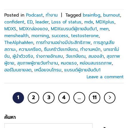
Posted in
Podcast
,
ทำงาน
|
Tagged
brainfog
,
burnout
,
confident
,
ED
,
leader
,
Loss of status
,
mdx
,
MDXplus
,
MDXS
,
MDXกล่องแดง
,
MDXแบรนด์ผู้ชายอันดับ1
,
men
,
menshealth
,
morning
,
success
,
testosterone
,
TheAlphaMen
,
การทำงานอย่างมีประสิทธิภาพ
,
การสูญเสีย
สถานะ
,
ความเครียด
,
ซึมเศร้าวัยเกษียณ
,
ทำงานหนัก
,
นกเขาไม่
ขัน
,
ผู้นำตัวจริง
,
ร่างกายอักเสบ
,
วัยเกษียณ
,
สมองล้า
,
สุขภาพ
ผู้ชาย
,
สุขภาพผู้ชายวัยทำงาน
,
หมดแรง
,
หย่อนสมรรถภาพ
,
ฮอร์โมนชายลด
,
เหนื่อยจนโทรม
,
แบรนด์ผู้ชายอันดับ1
Leave a comment
1
2
3
4
…
11
ค้นหา