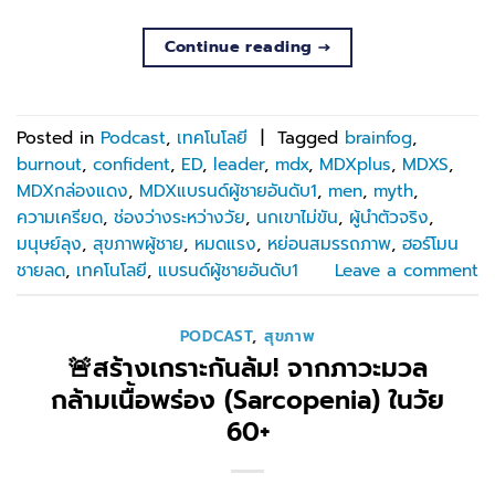
Continue reading
→
Posted in
Podcast
,
เทคโนโลยี
|
Tagged
brainfog
,
burnout
,
confident
,
ED
,
leader
,
mdx
,
MDXplus
,
MDXS
,
MDXกล่องแดง
,
MDXแบรนด์ผู้ชายอันดับ1
,
men
,
myth
,
ความเครียด
,
ช่องว่างระหว่างวัย
,
นกเขาไม่ขัน
,
ผู้นำตัวจริง
,
มนุษย์ลุง
,
สุขภาพผู้ชาย
,
หมดแรง
,
หย่อนสมรรถภาพ
,
ฮอร์โมน
ชายลด
,
เทคโนโลยี
,
แบรนด์ผู้ชายอันดับ1
Leave a comment
PODCAST
,
สุขภาพ
🚨สร้างเกราะกันล้ม! จากภาวะมวล
กล้ามเนื้อพร่อง (Sarcopenia) ในวัย
60+