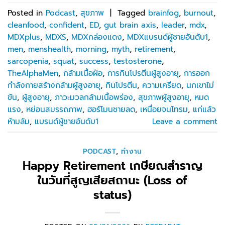
Posted in
Podcast
,
สุขภาพ
|
Tagged
brainfog
,
burnout
,
cleanfood
,
confident
,
ED
,
gut brain axis
,
leader
,
mdx
,
MDXplus
,
MDXS
,
MDXกล่องแดง
,
MDXแบรนด์ผู้ชายอันดับ1
,
men
,
menshealth
,
morning
,
myth
,
retirement
,
sarcopenia
,
squat
,
success
,
testosterone
,
TheAlphaMen
,
กล้ามเนื้อฝ่อ
,
การกินโปรตีนผู้สูงอายุ
,
การออก
กำลังกายสร้างกล้ามผู้สูงอายุ
,
กินโปรตีน
,
ความเครียด
,
นกเขาไม่
ขัน
,
ผู้สูงอายุ
,
ภาวะมวลกล้ามเนื้อพร่อง
,
สุขภาพผู้สูงอายุ
,
หมด
แรง
,
หย่อนสมรรถภาพ
,
ฮอร์โมนชายลด
,
เหนื่อยจนโทรม
,
แก่แล้ว
ห้ามล้ม
,
แบรนด์ผู้ชายอันดับ1
Leave a comment
PODCAST
,
ทำงาน
Happy Retirement เกษียณสำราญ
ในวันที่สูญเสียสถานะ (Loss of
status)