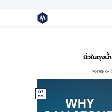
นิ่วในถุงน้
POSTED ON
07
พ.ย.