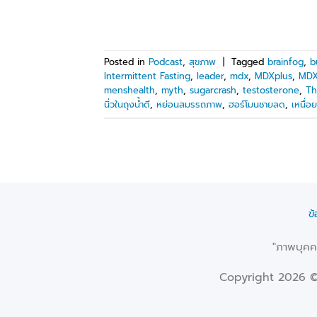
Posted in
Podcast
,
สุขภาพ
|
Tagged
brainfog
,
b
Intermittent Fasting
,
leader
,
mdx
,
MDXplus
,
MDX
menshealth
,
myth
,
sugarcrash
,
testosterone
,
Th
นิ่วในถุงน้ำดี
,
หย่อนสมรรถภาพ
,
ฮอร์โมนชายลด
,
เหนื่
ข
"ภาพบุคคล
Copyright 2026 