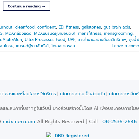
Continue reading
→
urnout
,
cleanfood
,
confident
,
ED
,
fitness
,
gallstones
,
gut brain axis
,
S
,
MDXกล่องแดง
,
MDXแบรนด์ผู้ชายอันดับ1
,
mensfitness
,
mensgrooming
,
eAlphaMen
,
Ultra Processes Food
,
UPF
,
การทำงานอย่างมีประสิทธิภาพ
,
ถุงน้ำ
อยจนโทรม
,
แบรนด์ผู้ชายอันดับ1
,
โคเลสเตอรอล
Leave a com
้อตกลงและเงื่อนไขการใช้บริการ
|
นโยบายความเป็นส่วนตัว
|
นโยบายการคืนเง
และสินค้าที่ปรากฏในเว็บนี้ บางส่วนสร้างขึ้นโดย AI เพื่อประกอบการโฆษณ
©
mdxmen.com
All Rights Reserved | Call :
08-2536-2646