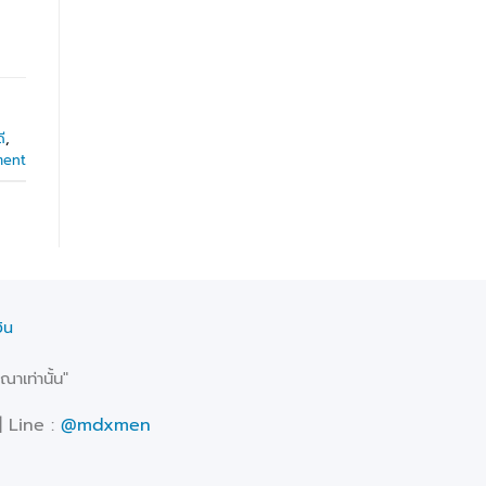
ดี
,
ment
ิน
าเท่านั้น"
| Line :
@mdxmen