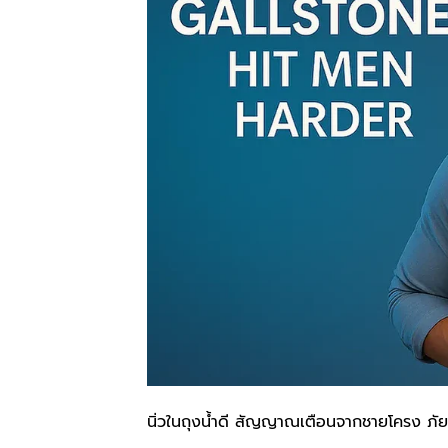
นิ่วในถุงน้ำดี สัญญาณเตือนจากชายโครง ภัยเง