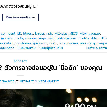
าตตัวจริงซ่อนอยู่ […]
Continue reading
→
,
confident
,
ED
,
fitness
,
leader
,
mdx
,
MDXplus
,
MDXS
,
MDXกล่องแดง
,
,
morning
,
myth
,
success
,
sugarcrash
,
testosterone
,
TheAlphaMen
,
Ultr
,
นกเขาไม่ขัน
,
นอนไม่หลับ
,
ผู้นำตัวจริง
,
มื้อดึก
,
ร่างกายอักเสบ
,
สมองล้า
,
สุขภาพผู้ช
ร์โมนชายลด
,
เหนื่อยจนโทรม
,
แบรนด์ผู้ชายอันดับ1
Leave a com
PODCAST
ตัวการอาจซ่อนอยู่ใน ‘มื้อดึก’ ของคุณ
13/10/2025
BY
PEERAPAT SUNTORNPAKDEE