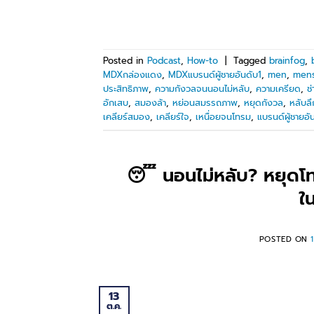
Posted in
Podcast
,
How-to
|
Tagged
brainfog
,
MDXกล่องแดง
,
MDXแบรนด์ผู้ชายอันดับ1
,
men
,
mens
ประสิทธิภาพ
,
ความกังวลจนนอนไม่หลับ
,
ความเครียด
,
ช
อักเสบ
,
สมองล้า
,
หย่อนสมรรถภาพ
,
หยุดกังวล
,
หลับลึ
เคลียร์สมอง
,
เคลียร์ใจ
,
เหนื่อยจนโทรม
,
แบรนด์ผู้ชายอั
😴 นอนไม่หลับ? หยุดโท
ใ
POSTED ON
13
ต.ค.