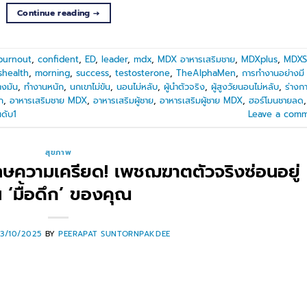
Continue reading
→
burnout
,
confident
,
ED
,
leader
,
mdx
,
MDX อาหารเสริมชาย
,
MDXplus
,
MDXS
health
,
morning
,
success
,
testosterone
,
TheAlphaMen
,
การทำงานอย่างมี
่างมัน
,
ทำงานหนัก
,
นกเขาไม่ขัน
,
นอนไม่หลับ
,
ผู้นำตัวจริง
,
ผู้สูงวัยนอนไม่หลับ
,
ร่างก
ก
,
อาหารเสริมชาย MDX
,
อาหารเสริมผู้ชาย
,
อาหารเสริมผู้ชาย MDX
,
ฮอร์โมนชายลด
,
นดับ1
Leave a com
สุขภาพ
ษความเครียด! เพชฌฆาตตัวจริงซ่อนอยู่
น ‘มื้อดึก’ ของคุณ
13/10/2025
BY
PEERAPAT SUNTORNPAKDEE