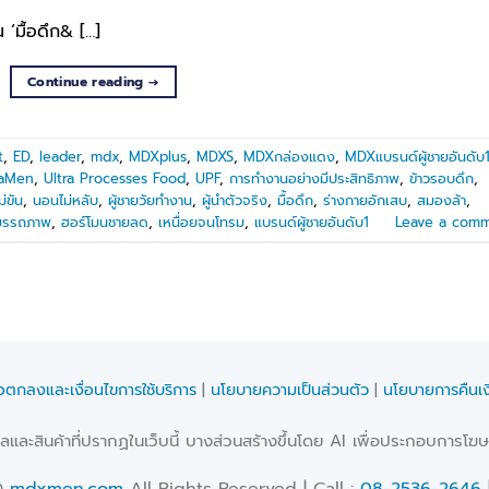
‘มื้อดึก& […]
Continue reading
→
t
,
ED
,
leader
,
mdx
,
MDXplus
,
MDXS
,
MDXกล่องแดง
,
MDXแบรนด์ผู้ชายอันดับ
aMen
,
Ultra Processes Food
,
UPF
,
การทำงานอย่างมีประสิทธิภาพ
,
ข้าวรอบดึก
,
่ขัน
,
นอนไม่หลับ
,
ผู้ชายวัยทำงาน
,
ผู้นำตัวจริง
,
มื้อดึก
,
ร่างกายอักเสบ
,
สมองล้า
,
มรรถภาพ
,
ฮอร์โมนชายลด
,
เหนื่อยจนโทรม
,
แบรนด์ผู้ชายอันดับ1
Leave a com
้อตกลงและเงื่อนไขการใช้บริการ
|
นโยบายความเป็นส่วนตัว
|
นโยบายการคืนเง
และสินค้าที่ปรากฏในเว็บนี้ บางส่วนสร้างขึ้นโดย AI เพื่อประกอบการโฆษณ
©
mdxmen.com
All Rights Reserved | Call :
08-2536-2646