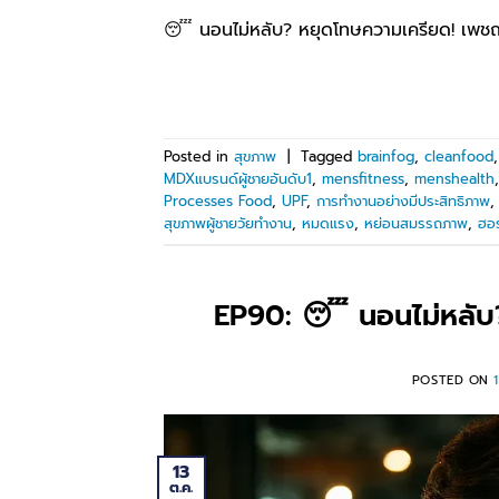
😴 นอนไม่หลับ? หยุดโทษความเครียด! เพชฌฆ
Posted in
สุขภาพ
|
Tagged
brainfog
,
cleanfood
MDXแบรนด์ผู้ชายอันดับ1
,
mensfitness
,
menshealth
Processes Food
,
UPF
,
การทำงานอย่างมีประสิทธิภาพ
สุขภาพผู้ชายวัยทำงาน
,
หมดแรง
,
หย่อนสมรรถภาพ
,
ฮอ
EP90: 😴 นอนไม่หลับ? 
POSTED ON
13
ต.ค.