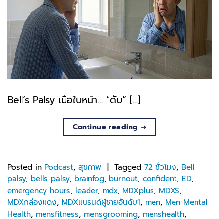
Bell’s Palsy เมื่อใบหน้า… “ดับ” […]
Continue reading
→
Posted in
Podcast
,
สุขภาพ
|
Tagged
72 ชั่วโมง
,
Bell
palsy
,
bells palsy
,
brainfog
,
burnout
,
confident
,
ED
,
emergency hours
,
leader
,
mdx
,
MDXplus
,
MDXS
,
MDXกล่องแดง
,
MDXแบรนด์ผู้ชายอันดับ1
,
men
,
Men Mental
Health
,
mensfitness
,
mensgrooming
,
menshealth
,