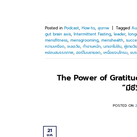
Posted in
Podcast
,
How-to
,
สุขภาพ
|
Tagged
Au
gut brain axis
,
Intermittent Fasting
,
leader
,
long
mensfitness
,
mensgrooming
,
menshealth
,
succe
ความเครียด
,
ชะลอวัย
,
ทำงานหนัก
,
นกเขาไม่ขัน
,
ผู้ชายว
หย่อนสมรรถภาพ
,
ฮอร์โมนชายลด
,
เหนื่อยจนโทรม
,
แบร
The Power of Gratit
“มีชี
POSTED ON
21
ม.ค.