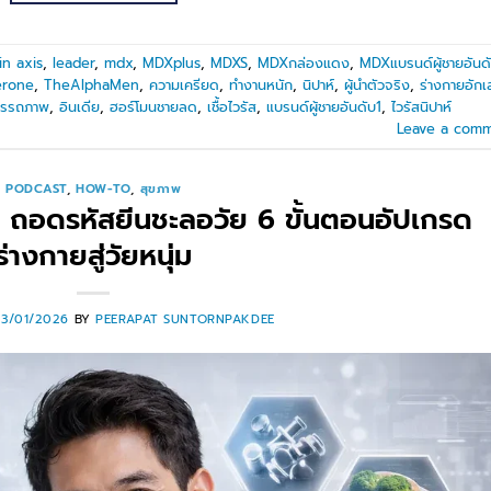
in axis
,
leader
,
mdx
,
MDXplus
,
MDXS
,
MDXกล่องแดง
,
MDXแบรนด์ผู้ชายอันด
erone
,
TheAlphaMen
,
ความเครียด
,
ทำงานหนัก
,
นิปาห์
,
ผู้นำตัวจริง
,
ร่างกายอัก
มรรถภาพ
,
อินเดีย
,
ฮอร์โมนชายลด
,
เชื้อไวรัส
,
แบรนด์ผู้ชายอันดับ1
,
ไวรัสนิปาห์
Leave a com
PODCAST
,
HOW-TO
,
สุขภาพ
ถอดรหัสยีนชะลอวัย 6 ขั้นตอนอัปเกรด
ร่างกายสู่วัยหนุ่ม
23/01/2026
BY
PEERAPAT SUNTORNPAKDEE