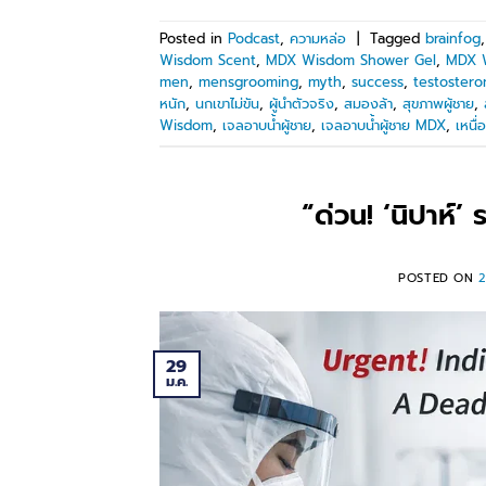
Posted in
Podcast
,
ความหล่อ
|
Tagged
brainfog
Wisdom Scent
,
MDX Wisdom Shower Gel
,
MDX W
men
,
mensgrooming
,
myth
,
success
,
testostero
หนัก
,
นกเขาไม่ขัน
,
ผู้นำตัวจริง
,
สมองล้า
,
สุขภาพผู้ชาย
,
Wisdom
,
เจลอาบน้ำผู้ชาย
,
เจลอาบน้ำผู้ชาย MDX
,
เหนื
“ด่วน! ‘นิปาห์’
POSTED ON
29
ม.ค.