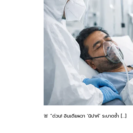
🚨 “ด่วน! อินเดียผวา ‘นิปาห์’ ระบาดซ้ำ […]