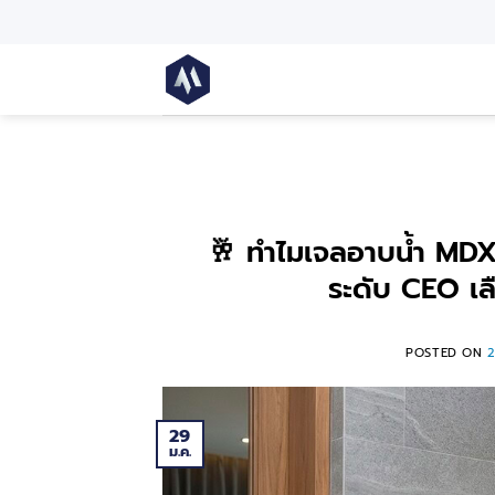
🥂 ทำไมเจลอาบน้ำ MDX 
ระดับ CEO เล
POSTED ON
29
ม.ค.