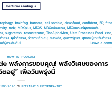
Continue reading
→
tophagy
,
brainfog
,
burnout
,
cell sombie
,
cleanfood
,
confident
,
ED
,
fitn
evity
,
mdx
,
MDXplus
,
MDXS
,
MDXกล่องแดง
,
MDXแบรนด์ผู้ชายอันดับ1
,
ss
,
sugarcrash
,
testosterone
,
TheAlphaMen
,
Ultra Processes Food
,
zinc
,
ัยทำงาน
,
ผู้นำตัวจริง
,
ร่างกายอักเสบ
,
สมองล้า
,
สุขภาพผู้ชาย
,
สุขภาพผู้ชายวัยทำงาน
,
นด์ผู้ชายอันดับ1
Leave a com
HOW-TO
,
PODCAST
ude พลังการขอบคุณ! พลังวิเศษของการ
วิตอยู่” เพื่อวันพรุ่งนี้
21/01/2026
BY
PEERAPAT SUNTORNPAKDEE