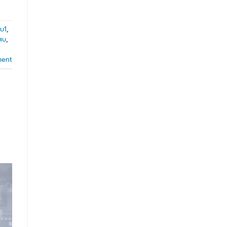
ับ1
,
เสบ
,
ment