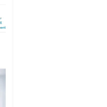
น
DX
ment