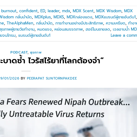
,
burnout
,
confident
,
ED
,
leader
,
mdx
,
MDX Scent
,
MDX Wisdom
,
MDX
isdom กลิ่นบำบัด
,
MDXplus
,
MDXS
,
MDXกล่องแดง
,
MDXแบรนด์ผู้ชายอันดับ1
,
ne
,
TheAlphaMen
,
กลิ่นบำบัด
,
การทำงานอย่างมีประสิทธิภาพ
,
ความเครียด
,
ทำงา
สุขภาพผู้ชายวัยทำงาน
,
หมดแรง
,
หย่อนสมรรถภาพ
,
ฮอร์โมนชายลด
,
เจลอาบน้ำ M
่อยจนโทรม
,
แบรนด์ผู้ชายอันดับ1
Leave a com
PODCAST
,
สุขภาพ
 ระบาดซ้ำ ไวรัสไร้ยาที่โลกต้องจำ”
29/01/2026
BY
PEERAPAT SUNTORNPAKDEE