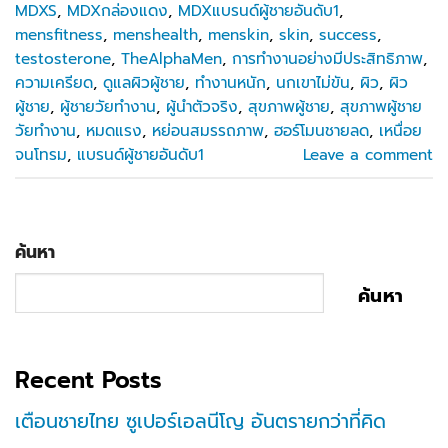
MDXS
,
MDXกล่องแดง
,
MDXแบรนด์ผู้ชายอันดับ1
,
mensfitness
,
menshealth
,
menskin
,
skin
,
success
,
testosterone
,
TheAlphaMen
,
การทำงานอย่างมีประสิทธิภาพ
,
ความเครียด
,
ดูแลผิวผู้ชาย
,
ทำงานหนัก
,
นกเขาไม่ขัน
,
ผิว
,
ผิว
ผู้ชาย
,
ผู้ชายวัยทำงาน
,
ผู้นำตัวจริง
,
สุขภาพผู้ชาย
,
สุขภาพผู้ชาย
วัยทำงาน
,
หมดแรง
,
หย่อนสมรรถภาพ
,
ฮอร์โมนชายลด
,
เหนื่อย
จนโทรม
,
แบรนด์ผู้ชายอันดับ1
Leave a comment
ค้นหา
ค้นหา
Recent Posts
เตือนชายไทย ซูเปอร์เอลนีโญ อันตรายกว่าที่คิด