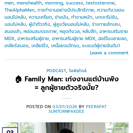
men
,
menshealth
,
morning
,
success
,
testosterone
,
TheAlphaMen
,
การทำงานอย่างมีประสิทธิภาพ
,
ความกังวลจน
นอนไม่หลับ
,
ความเครียด
,
ช่างมัน
,
ทำงานหนัก
,
นกเขาไม่ขัน
,
นอนไม่หลับ
,
ผู้นำตัวจริง
,
ผู้สูงวัยนอนไม่หลับ
,
ร่างกายอักเสบ
,
สมองล้า
,
หย่อนสมรรถภาพ
,
หยุดกังวล
,
หลับลึก
,
อาหารเสริมชาย
MDX
,
อาหารเสริมผู้ชาย
,
อาหารเสริมผู้ชาย MDX
,
ฮอร์โมนชายลด
,
เคลียร์สมอง
,
เคลียร์ใจ
,
เหนื่อยจนโทรม
,
แบรนด์ผู้ชายอันดับ1
Leave a comment
PODCAST
,
ไลฟ์สไตล์
🏠 Family Man: เก่งงานแต่บ้านพัง
= ลูกผู้ชายตัวจริงมั้ย?
POSTED ON
03/01/2026
BY
PEERAPAT
SUNTORNPAKDEE
03