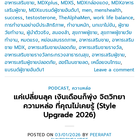
อาหารเสริมชาย
,
MDXplus
,
MDXS
,
MDXกล่องแดง
,
MDXอาหาร
เสริมผู้ชาย
,
MDXแบรนด์ผู้ชายอันดับ1
,
men
,
menshealth
,
success
,
testosterone
,
TheAlphaMen
,
work life balance
,
การทำงานอย่างมีประสิทธิภาพ
,
ทำงานหนัก
,
นกเขาไม่ขัน
,
ผู้ชาย
วัยทำงาน
,
ผู้นำตัวจริง
,
สมองล้า
,
สุขภาพผู้ชาย
,
สุขภาพผู้ชายวัย
ทำงาน
,
หมดแรง
,
หย่อนสมรรถภาพ
,
อาหารเสริมชาย
,
อาหารเสริม
ชาย MDX
,
อาหารเสริมชายปลอดภัย
,
อาหารเสริมชายรางวัล
,
อาหารเสริมชายรางวัลกระทรวงสาธารณสุข
,
อาหารเสริมผู้ชาย
,
อาหารเสริมผู้ชายปลอดภัย
,
ฮอร์โมนชายลด
,
เหนื่อยจนโทรม
,
แบรนด์ผู้ชายอันดับ1
Leave a comment
PODCAST
,
ความหล่อ
แค่เปลี่ยนลุค เงินเดือนก็พุ่ง จิตวิทยา
ความหล่อ ที่คุณไม่เคยรู้ (Style
Upgrade 2026)
POSTED ON
03/01/2026
BY
PEERAPAT