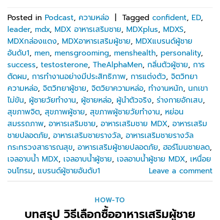
Posted in
Podcast
,
ความหล่อ
|
Tagged
confident
,
ED
,
leader
,
mdx
,
MDX อาหารเสริมชาย
,
MDXplus
,
MDXS
,
MDXกล่องแดง
,
MDXอาหารเสริมผู้ชาย
,
MDXแบรนด์ผู้ชาย
อันดับ1
,
men
,
mensgrooming
,
menshealth
,
personality
,
success
,
testosterone
,
TheAlphaMen
,
กลิ่นตัวผู้ชาย
,
การ
ตัดผม
,
การทำงานอย่างมีประสิทธิภาพ
,
การแต่งตัว
,
จิตวิทยา
ความหล่อ
,
จิตวิทยาผู้ชาย
,
จิตวิยาความหล่อ
,
ทำงานหนัก
,
นกเขา
ไม่ขัน
,
ผู้ชายวัยทำงาน
,
ผู้ชายหล่อ
,
ผู้นำตัวจริง
,
ร่างกายอักเสบ
,
สุขภาพจิต
,
สุขภาพผู้ชาย
,
สุขภาพผู้ชายวัยทำงาน
,
หย่อน
สมรรถภาพ
,
อาหารเสริมชาย
,
อาหารเสริมชาย MDX
,
อาหารเสริม
ชายปลอดภัย
,
อาหารเสริมชายรางวัล
,
อาหารเสริมชายรางวัล
กระทรวงสาธารณสุข
,
อาหารเสริมผู้ชายปลอดภัย
,
ฮอร์โมนชายลด
,
เจลอาบน้ำ MDX
,
เจลอาบน้ำผู้ชาย
,
เจลอาบน้ำผู้ชาย MDX
,
เหนื่อย
จนโทรม
,
แบรนด์ผู้ชายอันดับ1
Leave a comment
HOW-TO
บทสรุป วิธีเลือกซื้ออาหารเสริมผู้ชาย