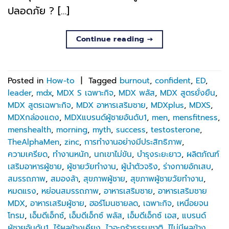
ปลอดภัย ? […]
Continue reading
→
Posted in
How-to
|
Tagged
burnout
,
confident
,
ED
,
leader
,
mdx
,
MDX S เฉพาะกิจ
,
MDX พลัส
,
MDX สูตรยั่งยืน
,
MDX สูตรเฉพาะกิจ
,
MDX อาหารเสริมชาย
,
MDXplus
,
MDXS
,
MDXกล่องแดง
,
MDXแบรนด์ผู้ชายอันดับ1
,
men
,
mensfitness
,
menshealth
,
morning
,
myth
,
success
,
testosterone
,
TheAlphaMen
,
zinc
,
การทำงานอย่างมีประสิทธิภาพ
,
ความเครียด
,
ทำงานหนัก
,
นกเขาไม่ขัน
,
บำรุงระยะยาว
,
ผลิตภัณฑ์
เสริมอาหารผู้ชาย
,
ผู้ชายวัยทำงาน
,
ผู้นำตัวจริง
,
ร่างกายอักเสบ
,
สมรรถภาพ
,
สมองล้า
,
สุขภาพผู้ชาย
,
สุขภาพผู้ชายวัยทำงาน
,
หมดแรง
,
หย่อนสมรรถภาพ
,
อาหารเสริมชาย
,
อาหารเสริมชาย
MDX
,
อาหารเสริมผู้ชาย
,
ฮอร์โมนชายลด
,
เฉพาะกิจ
,
เหนื่อยจน
โทรม
,
เอ็มดีเอ็กซ์
,
เอ็มดีเอ็กซ์ พลัส
,
เอ็มดีเอ็กซ์ เอส
,
แบรนด์
ผู้ชายอันดับ1
,
ไร้ผลข้างเคียง
,
ไวอะกร้าธรรมชาติ
,
ไไม่มีผลข้าง