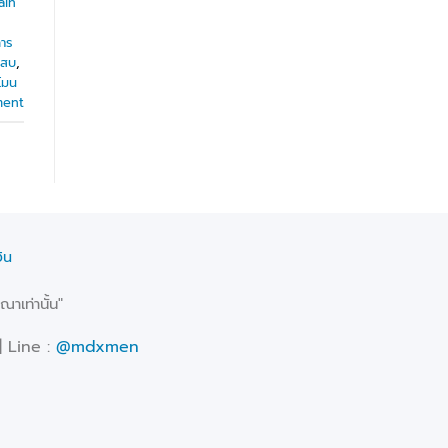
ain
าร
เสบ
,
โมน
ment
ิน
าเท่านั้น"
| Line :
@mdxmen