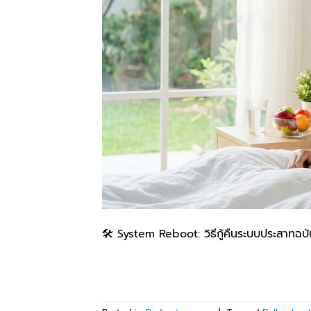
🛠️ System Reboot: วิธีกู้คืนระบบประสาทฉบ