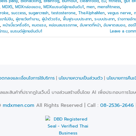
bells palsy
,
Biohacking
,
brainfog
,
burnout
,
cleanfood
,
ED
,
fitness
,
gut br
,
MDXS
,
MDXกล่องแดง
,
MDXแบรนด์ผู้ชายอันดับ1
,
men
,
mensfitness
,
troke
,
success
,
sugarcrash
,
testosterone
,
TheAlphaMen
,
vegus nerve
,
ก
เขาไม่ขัน
,
ผู้ชายวัยทำงาน
,
ผู้นำตัวจริง
,
ฟื้นฟูระบบประสาท
,
ระบบประสาท
,
ร่างกายอัก
,
หน้าเบี้ยวครึ่งซีก
,
หมดแรง
,
หย่อนสมรรถภาพ
,
อัมพาตที่หน้า
,
อัมพาตสมอง
,
ฮอร์
นโทรม
,
แบรนด์ผู้ชายอันดับ1
Leave a com
้อตกลงและเงื่อนไขการใช้บริการ
|
นโยบายความเป็นส่วนตัว
|
นโยบายการคืนเง
และสินค้าที่ปรากฏในเว็บนี้ บางส่วนสร้างขึ้นโดย AI เพื่อประกอบการโฆษณ
©
mdxmen.com
All Rights Reserved | Call :
08-2536-2646