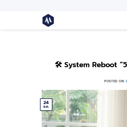
🛠️ System Reboot “วิ
POSTED ON
24
ธ.ค.