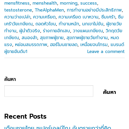
mensfitness
,
menshealth
,
morning
,
success
,
testosterone
,
TheAlphaMen
,
การทำงานอย่างมีประสิทธิภาพ
,
ความว่างเปล่า
,
ความเครียด
,
ความเครียด เบาหวาน
,
ซึมเศร้า
,
ซึม
เศร้าวัยเกษียณ
,
ถอดหัวโขน
,
ทำงานหนัก
,
นกเขาไม่ขัน
,
ผู้ชายวัย
ทำงาน
,
ผู้นำตัวจริง
,
ร่างกายอักเสบ
,
วางแผนเกษียณ
,
วิกฤตวัย
เกษียณ
,
สมองล้า
,
สุขภาพผู้ชาย
,
สุขภาพผู้ชายวัยทำงาน
,
หมด
แรง
,
หย่อนสมรรถภาพ
,
ฮอร์โมนชายลด
,
เหนื่อยจนโทรม
,
แบรนด์
ผู้ชายอันดับ1
Leave a comment
ค้นหา
ค้นหา
Recent Posts
เตือนชายไทย ซูเปอร์เอลนีโญ อันตรายกว่าที่คิด