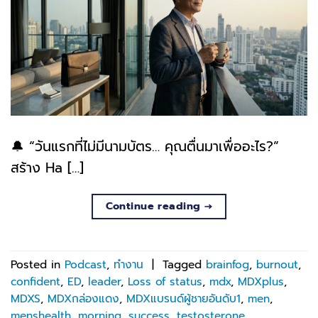
🔔 “วันแรกที่ไม่มีนามบัตร… คุณตื่นมาเพื่ออะไร?”
สร้าง Ha […]
Continue reading
→
Posted in
Podcast
,
ทำงาน
|
Tagged
brainfog
,
burnout
,
confident
,
ED
,
leader
,
Loss of status
,
mdx
,
MDXplus
,
MDXS
,
MDXกล่องแดง
,
MDXแบรนด์ผู้ชายอันดับ1
,
men
,
menshealth
,
morning
,
success
,
testosterone
,