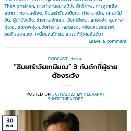
TheAlphaMen
,
การทำงานอย่างมีประสิทธิภาพ
,
การสูญเสีย
สถานะ
,
ความเครียด
,
ซึมเศร้าวัยเกษียณ
,
ทำงานหนัก
,
นกเขาไม่
ขัน
,
ผู้นำตัวจริง
,
ร่างกายอักเสบ
,
วัยเกษียณ
,
สมองล้า
,
สุขภาพ
ผู้ชาย
,
สุขภาพผู้ชายวัยทำงาน
,
หมดแรง
,
หย่อนสมรรถภาพ
,
ฮอร์โมนชายลด
,
เหนื่อยจนโทรม
,
แบรนด์ผู้ชายอันดับ1
Leave a comment
PODCAST
,
ทำงาน
“ซึมเศร้าวัยเกษียณ” 3 กับดักที่ผู้ชาย
ต้องระวัง
POSTED ON
30/11/2025
BY
PEERAPAT
SUNTORNPAKDEE
30
พ.ย.