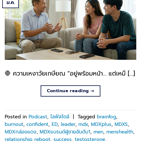
ม.ค.
🛑 ความเหงาวัยเกษียณ “อยู่พร้อมหน้า… แต่เหมื […]
Continue reading
→
Posted in
Podcast
,
ไลฟ์สไตล์
|
Tagged
brainfog
,
burnout
,
confident
,
ED
,
leader
,
mdx
,
MDXplus
,
MDXS
,
MDXกล่องแดง
,
MDXแบรนด์ผู้ชายอันดับ1
,
men
,
menshealth
,
relationship reboot
,
success
,
testosterone
,