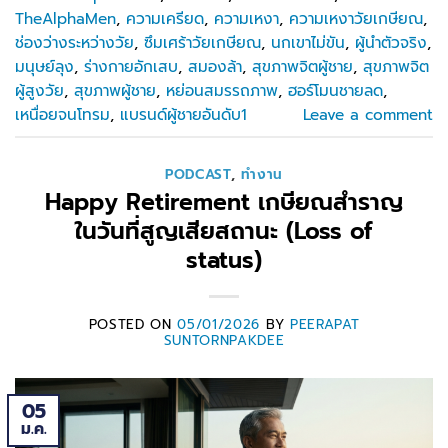
TheAlphaMen
,
ความเครียด
,
ความเหงา
,
ความเหงาวัยเกษียณ
,
ช่องว่างระหว่างวัย
,
ซึมเศร้าวัยเกษียณ
,
นกเขาไม่ขัน
,
ผู้นำตัวจริง
,
มนุษย์ลุง
,
ร่างกายอักเสบ
,
สมองล้า
,
สุขภาพจิตผู้ชาย
,
สุขภาพจิต
ผู้สูงวัย
,
สุขภาพผู้ชาย
,
หย่อนสมรรถภาพ
,
ฮอร์โมนชายลด
,
เหนื่อยจนโทรม
,
แบรนด์ผู้ชายอันดับ1
Leave a comment
PODCAST
,
ทำงาน
Happy Retirement เกษียณสำราญ
ในวันที่สูญเสียสถานะ (Loss of
status)
POSTED ON
05/01/2026
BY
PEERAPAT
SUNTORNPAKDEE
05
ม.ค.