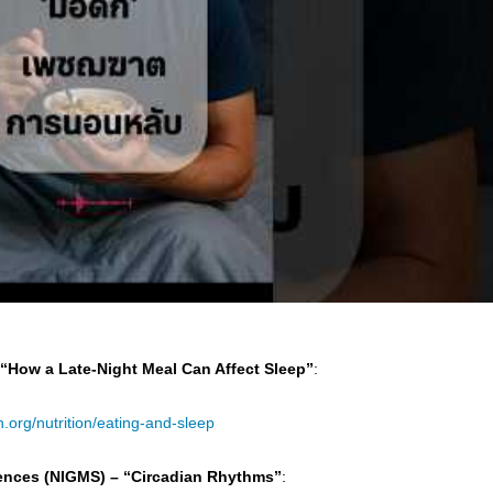
 “How a Late-Night Meal Can Affect Sleep”
:
.org/nutrition/eating-and-sleep
ciences (NIGMS) – “Circadian Rhythms”
: