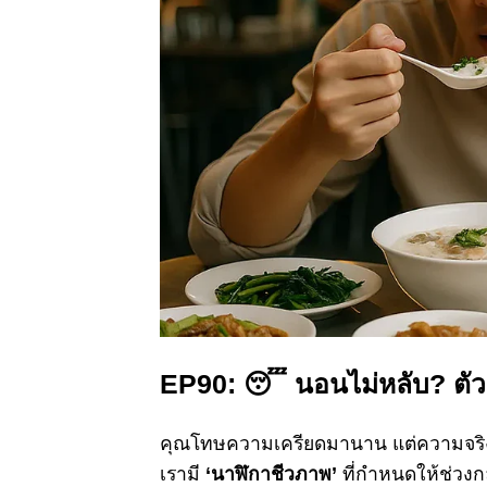
EP90:
😴
นอนไม่หลับ? ตัวก
คุณโทษความเครียดมานาน แต่ความจริงค
เรามี
‘นาฬิกาชีวภาพ’
ที่กำหนดให้ช่วง