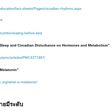
education/fact-sheets/Pages/circadian-rhythms.aspx
?”
:
nutrition/eating-before-bed
 Sleep and Circadian Disturbance on Hormones and Metabolism”
:
gov/pmc/articles/PMC4377487/
 Melatonin”
:
ic.org/what-is-melatonin/
ชายมีระดับ