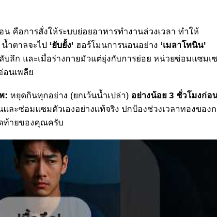
อน คือการสั่งให้ระบบย่อยอาหารทำงานล่วงเวลา ทำให้
คือ น้ำตาลจะไป
‘ยับยั้ง’
ฮอร์โมนการนอนอย่าง
‘เมลาโทนิน’
บลึก และเมื่อร่างกายมัวแต่ยุ่งกับการย่อย หน่วยซ่อมแซมเซ
งอ่อนเพลีย
พ:
หยุดกินทุกอย่าง (ยกเว้นน้ำเปล่า)
อย่างน้อย
3 ชั่วโมงก่อ
กผ่อนและซ่อมแซมตัวเองอย่างแท้จริง ปกป้องช่วงเวลาทองของ
สุดท้ายของคุณครับ