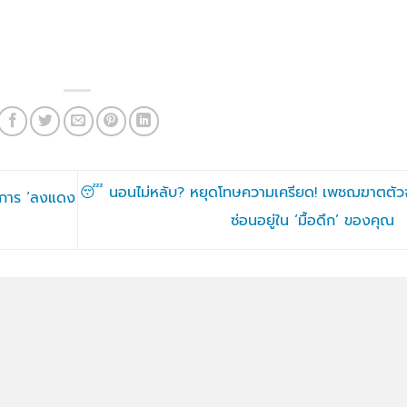
😴 นอนไม่หลับ? หยุดโทษความเครียด! เพชฌฆาตตัวจ
อาการ ‘ลงแดง
ซ่อนอยู่ใน ‘มื้อดึก’ ของคุณ