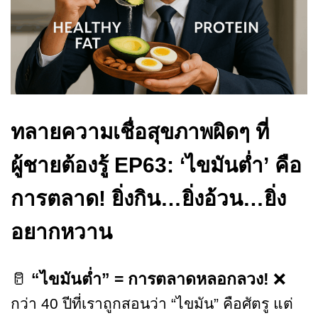
ทลายความเชื่อสุขภาพผิดๆ ที่
ผู้ชายต้องรู้
EP63: ‘ไขมันต่ำ’ คือ
การตลาด! ยิ่งกิน…ยิ่งอ้วน…ยิ่ง
อยากหวาน
🥛
“ไขมันต่ำ” = การตลาดหลอกลวง!
❌
กว่า 40 ปีที่เราถูกสอนว่า “ไขมัน” คือศัตรู แต่