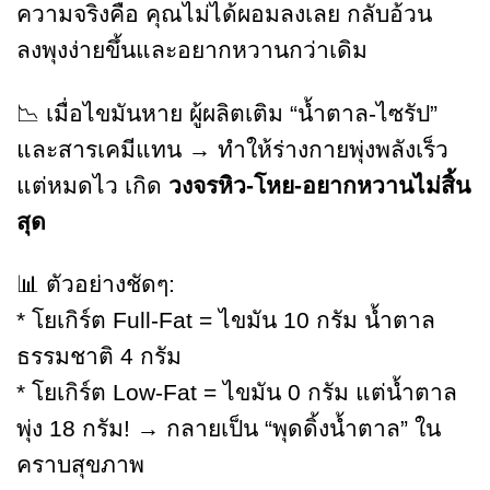
ความจริงคือ คุณไม่ได้ผอมลงเลย กลับอ้วน
ลงพุงง่ายขึ้นและอยากหวานกว่าเดิม
📉 เมื่อไขมันหาย ผู้ผลิตเติม “น้ำตาล-ไซรัป”
และสารเคมีแทน → ทำให้ร่างกายพุ่งพลังเร็ว
แต่หมดไว เกิด
วงจรหิว-โหย-อยากหวานไม่สิ้น
สุด
📊 ตัวอย่างชัดๆ:
* โยเกิร์ต Full-Fat = ไขมัน 10 กรัม น้ำตาล
ธรรมชาติ 4 กรัม
* โยเกิร์ต Low-Fat = ไขมัน 0 กรัม แต่น้ำตาล
พุ่ง 18 กรัม! → กลายเป็น “พุดดิ้งน้ำตาล” ใน
คราบสุขภาพ