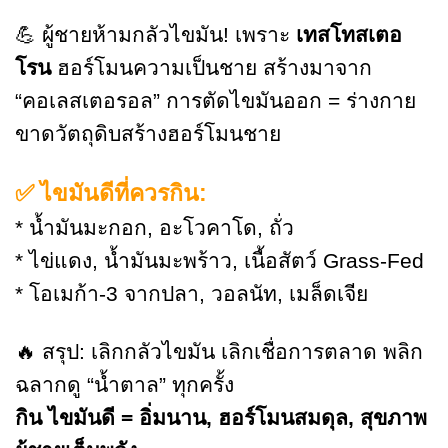
💪 ผู้ชายห้ามกลัวไขมัน! เพราะ
เทสโทสเตอ
โรน
ฮอร์โมนความเป็นชาย สร้างมาจาก
“คอเลสเตอรอล” การตัดไขมันออก = ร่างกาย
ขาดวัตถุดิบสร้างฮอร์โมนชาย
✅ ไขมันดีที่ควรกิน:
* น้ำมันมะกอก, อะโวคาโด, ถั่ว
* ไข่แดง, น้ำมันมะพร้าว, เนื้อสัตว์ Grass-Fed
* โอเมก้า-3 จากปลา, วอลนัท, เมล็ดเจีย
🔥 สรุป: เลิกกลัวไขมัน เลิกเชื่อการตลาด พลิก
ฉลากดู “น้ำตาล” ทุกครั้ง
กิน ไขมันดี = อิ่มนาน
, ฮอร์โมนสมดุล, สุขภาพ