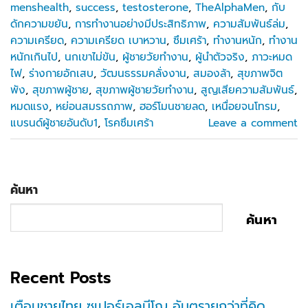
menshealth
,
success
,
testosterone
,
TheAlphaMen
,
กับ
ดักความขยัน
,
การทำงานอย่างมีประสิทธิภาพ
,
ความสัมพันธ์ล่ม
,
ความเครียด
,
ความเครียด เบาหวาน
,
ซึมเศร้า
,
ทำงานหนัก
,
ทำงาน
หนักเกินไป
,
นกเขาไม่ขัน
,
ผู้ชายวัยทำงาน
,
ผู้นำตัวจริง
,
ภาวะหมด
ไฟ
,
ร่างกายอักเสบ
,
วัฒนธรรมคลั่งงาน
,
สมองล้า
,
สุขภาพจิต
พัง
,
สุขภาพผู้ชาย
,
สุขภาพผู้ชายวัยทำงาน
,
สูญเสียความสัมพันธ์
,
หมดแรง
,
หย่อนสมรรถภาพ
,
ฮอร์โมนชายลด
,
เหนื่อยจนโทรม
,
แบรนด์ผู้ชายอันดับ1
,
โรคซึมเศร้า
Leave a comment
ค้นหา
ค้นหา
Recent Posts
เตือนชายไทย ซูเปอร์เอลนีโญ อันตรายกว่าที่คิด