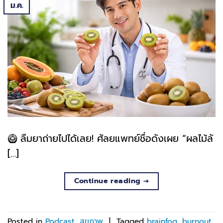
ม.ค.
🥝 ลืมยาถ่ายไปได้เลย! ศัลยแพทย์ชื่อดังเผย “ผลไม้ลั
[…]
Continue reading
→
Posted in
Podcast
,
สุขภาพ
|
Tagged
brainfog
,
burnout
,