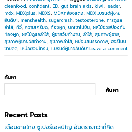
cleanfood
,
confident
,
ED
,
gut brain axis
,
kiwi
,
leader
,
mdx
,
MDXplus
,
MDXS
,
MDXกล่องแดง
,
MDXแบรนด์ผู้ชาย
อันดับ1
,
menshealth
,
sugarcrash
,
testosterone
,
การดูแล
ลำไส้
,
กีวี่
,
ความเครียด
,
ท้องผูก
,
นกเขาไม่ขัน
,
ผลไม้ช่วยป้องกัน
ท้องผูก
,
ผลไม้ดูแลลำไส้
,
ผู้ชายวัยทำงาน
,
ลำไส้
,
สุขภาพผู้ชาย
,
สุขภาพผู้ชายวัยทำงาน
,
สุขภาพลำไส้
,
หย่อนสมรรถภาพ
,
ฮอร์โมน
ชายลด
,
เหนื่อยจนโทรม
,
แบรนด์ผู้ชายอันดับ1
Leave a comment
ค้นหา
ค้นหา
Recent Posts
เตือนชายไทย ซูเปอร์เอลนีโญ อันตรายกว่าที่คิด