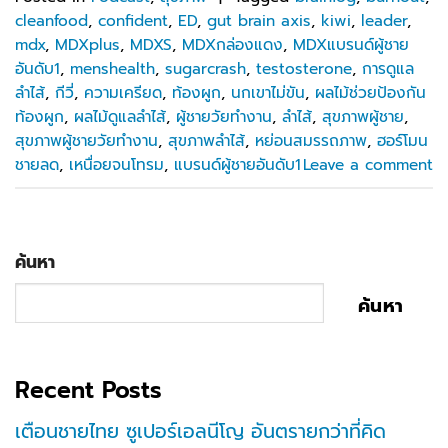
cleanfood
,
confident
,
ED
,
gut brain axis
,
kiwi
,
leader
,
mdx
,
MDXplus
,
MDXS
,
MDXกล่องแดง
,
MDXแบรนด์ผู้ชาย
อันดับ1
,
menshealth
,
sugarcrash
,
testosterone
,
การดูแล
ลำไส้
,
กีวี่
,
ความเครียด
,
ท้องผูก
,
นกเขาไม่ขัน
,
ผลไม้ช่วยป้องกัน
ท้องผูก
,
ผลไม้ดูแลลำไส้
,
ผู้ชายวัยทำงาน
,
ลำไส้
,
สุขภาพผู้ชาย
,
สุขภาพผู้ชายวัยทำงาน
,
สุขภาพลำไส้
,
หย่อนสมรรถภาพ
,
ฮอร์โมน
ชายลด
,
เหนื่อยจนโทรม
,
แบรนด์ผู้ชายอันดับ1
Leave a comment
ค้นหา
ค้นหา
Recent Posts
เตือนชายไทย ซูเปอร์เอลนีโญ อันตรายกว่าที่คิด