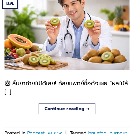
ม.ค.
🥝 ลืมยาถ่ายไปได้เลย! ศัลยแพทย์ชื่อดังเผย “ผลไม้ลั
[…]
Continue reading
→
Posted in
Podcast
,
สุขภาพ
|
Tagged
brainfog
,
burnout
,