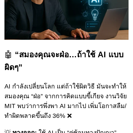
🤖
“สมองคุณจะฝ่อ…ถ้าใช้ AI แบบ
ผิดๆ”
AI กำลังเปลี่ยนโลก แต่ถ้าใช้ผิดวิธี มันจะทำให้
สมองคุณ “ฝ่อ” จากการคิดแบบขี้เกียจ งานวิจัย
MIT พบว่าการพึ่งพา AI มากไป เพิ่มโอกาสลืม/
ทำผิดพลาดขึ้นถึง 36% ❌
💡
ทางออก:
ใช้ AI เป็น “คู่ซ้อมทางปัญญา”