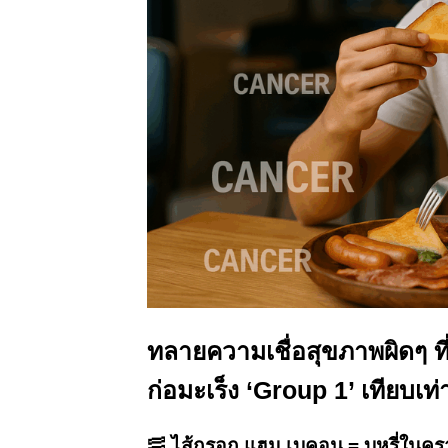
ทลายความเชื่อสุขภาพผิดๆ ที่ผ
ก่อมะเร็ง ‘Group 1’ เทียบเท่าบ
🥓
ไส้กรอก แฮม เบคอน = บุหรี่ในค