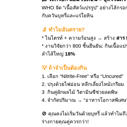
WHO จัด “เนื้อสัตว์แปรรูป” อย่างไส้กร
กับควันบุหรี่และแร่ใยหิน
🔬 ทำไมอันตราย?
* ไนไตรท์ + ความร้อนสูง → สร้าง
สาร
* งานวิจัยกว่า 800 ชิ้นยืนยัน: กินเนื้อแ
ลำไส้ใหญ่
18%
💡 ถ้าจำเป็นต้องกิน
1. เลือก “Nitrite-Free” หรือ “Uncured”
2. ปรุงด้วยไฟอ่อน หลีกเลี่ยงไหม้เกรียม
3 กินคู่ผักผลไม้ วิตามินซีช่วยลดพิษ
4. จำกัดปริมาณ → “อาหารโอกาสพิเศษ” 
🚫 คุณคงไม่เริ่มวันด้วยบุหรี่ แล้วทำไมถึงย
ร่างกายคุณคู่ควรกว่า!