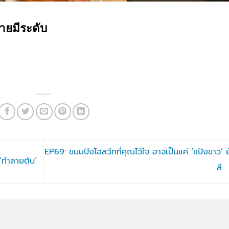
ชายมีระดับ
EP69: ขนมปังโฮลวีทที่คุณไว้ใจ อาจเป็นแค่ ‘แป้งขาว’ 
‘ทำลายตับ’
สี