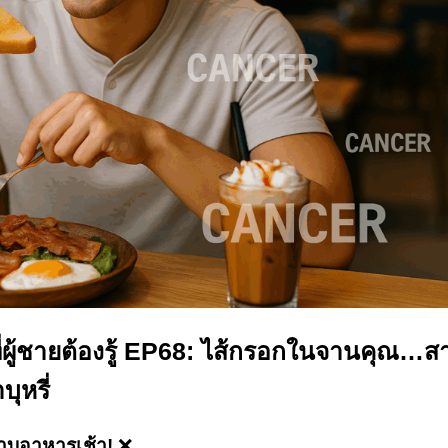
ู้ชายต้องรู้
EP68: ไส้กรอกในจานคุณ…ส
ุหรี่
ราบอาหารเช้า!
❌