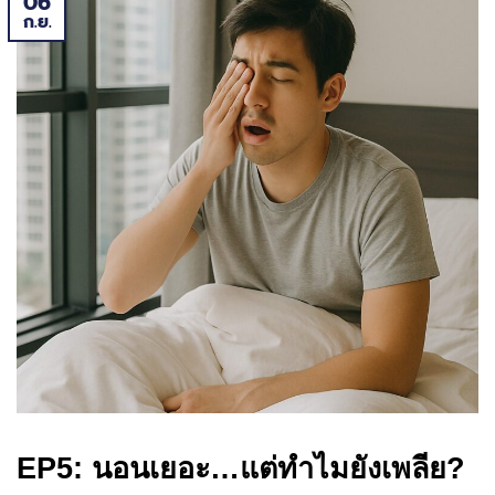
06
ก.ย.
EP5: นอนเยอะ…แต่ทำไมยังเพลีย?