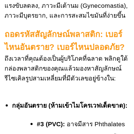
แรงขับลดลง, ภาวะมีเต้านม (Gynecomastia),
ภาวะมีบุตรยาก, และการสะสมไขมันที่ง่ายขึ้น
ถอดรหัสสัญลักษณ์พลาสติก: เบอร์
ไหนอันตราย
?
เบอร์ไหนปลอดภัย
?
ถึงเวลาที่คุณต้องเป็นผู้บริโภคที่ฉลาด พลิกดูใต้
กล่องพลาสติกของคุณแล้วมองหาสัญลักษณ์
รีไซเคิลรูปสามเหลี่ยมที่มีตัวเลขอยู่ข้างใน:
กลุ่มอันตราย (ห้ามเข้าไมโครเวฟเด็ดขาด):
#3 (PVC):
อาจมีสาร Phthalates