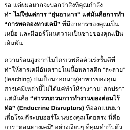
รอ แต่ผมอยากจะบอกว่าสิ่งที่คุณกำลัง
ทำ
ไม่ใช่แค่การ “อุ่นอาหาร” แต่มันคือการทำ
“การทดลองทางเคมี”
ที่มีอาหารของคุณเป็น
เหยื่อ และมีฮอร์โมนความเป็นชายของคุณเป็น
เดิมพัน
ความร้อนสูงจากไมโครเวฟคือตัวเร่งชั้นดีที่
ทำให้สารเคมีอันตรายในเนื้อพลาสติก “ละลาย”
(leaching) ปนเปื้อนออกมาสู่อาหารของคุณ
สารเคมีเหล่านี้ไม่ได้แค่ทำให้ร่างกาย “สกปรก”
แต่มันคือ
“
สารรบกวนการทำงานของต่อมไร้
ท่อ” (
Endocrine Disruptors)
ที่ออกแบบมา
เพื่อโจมตีระบบฮอร์โมนของคุณโดยตรง นี่คือ
การ “ตอนทางเคมี” อย่างเงียบๆ ที่คุณทำกับตัว