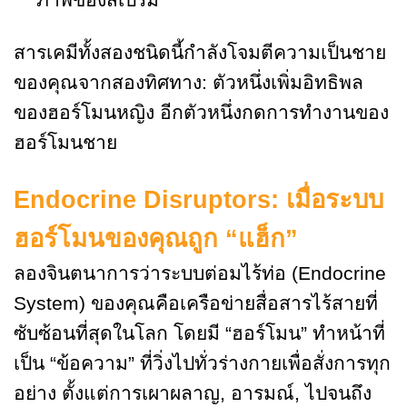
สารเคมีทั้งสองชนิดนี้กำลังโจมตีความเป็นชาย
ของคุณจากสองทิศทาง: ตัวหนึ่งเพิ่มอิทธิพล
ของฮอร์โมนหญิง อีกตัวหนึ่งกดการทำงานของ
ฮอร์โมนชาย
Endocrine Disruptors:
เมื่อระบบ
ฮอร์โมนของคุณถูก “แฮ็ก”
ลองจินตนาการว่าระบบต่อมไร้ท่อ (Endocrine
System) ของคุณคือเครือข่ายสื่อสารไร้สายที่
ซับซ้อนที่สุดในโลก โดยมี “ฮอร์โมน” ทำหน้าที่
เป็น “ข้อความ” ที่วิ่งไปทั่วร่างกายเพื่อสั่งการทุก
อย่าง ตั้งแต่การเผาผลาญ, อารมณ์, ไปจนถึง