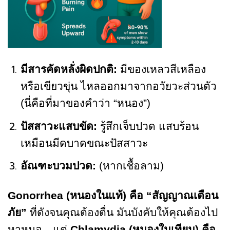
มีสารคัดหลั่งผิดปกติ:
มีของเหลวสีเหลือง
หรือเขียวขุ่น ไหลออกมาจากอวัยวะส่วนตัว
(นี่คือที่มาของคำว่า “หนอง”)
ปัสสาวะแสบขัด:
รู้สึกเจ็บปวด แสบร้อน
เหมือนมีดบาดขณะปัสสาวะ
อัณฑะบวมปวด:
(หากเชื้อลาม)
Gonorrhea (หนองในแท้) คือ “สัญญาณเตือน
ภัย”
ที่ดังจนคุณต้องตื่น มันบังคับให้คุณต้องไป
หาหมอ…แต่
Chlamydia (หนองในเทียม) คือ