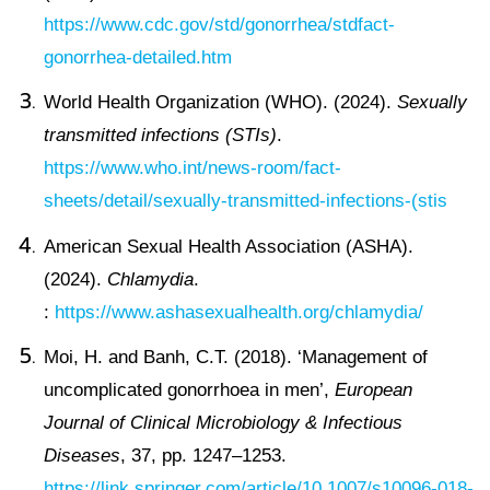
https://www.cdc.gov/std/gonorrhea/stdfact-
gonorrhea-detailed.htm
World Health Organization (WHO). (2024).
Sexually
transmitted infections (STIs)
.
https://www.who.int/news-room/fact-
sheets/detail/sexually-transmitted-infections-(stis
American Sexual Health Association (ASHA).
(2024).
Chlamydia
.
:
https://www.ashasexualhealth.org/chlamydia/
Moi, H. and Banh, C.T. (2018). ‘Management of
uncomplicated gonorrhoea in men’,
European
Journal of Clinical Microbiology & Infectious
Diseases
, 37, pp. 1247–1253.
https://link.springer.com/article/10.1007/s10096-018-