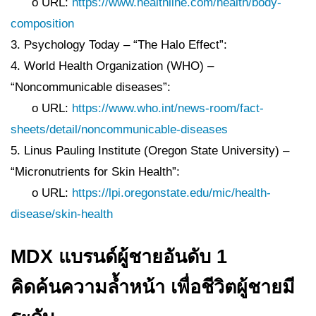
o URL:
https://www.healthline.com/health/body-
composition
3. Psychology Today – “The Halo Effect”:
4. World Health Organization (WHO) –
“Noncommunicable diseases”:
o URL:
https://www.who.int/news-room/fact-
sheets/detail/noncommunicable-diseases
5. Linus Pauling Institute (Oregon State University) –
“Micronutrients for Skin Health”:
o URL:
https://lpi.oregonstate.edu/mic/health-
disease/skin-health
MDX แบรนด์ผู้ชายอันดับ 1
คิดค้นความล้ำหน้า เพื่อชีวิตผู้ชายมี