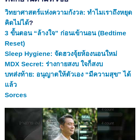
วิทยาศาสตร์แห่งความกังวล: ทำไมเราถึงหยุด
คิดไม่ได้
?
3 ขั้นตอน “ล้างใจ” ก่อนเข้านอน (Bedtime
Reset)
Sleep Hygiene: จัดฮวงจุ้ยห้องนอนใหม่
MDX Secret: ร่างกายสงบ ใจก็สงบ
บทส่งท้าย: อนุญาตให้ตัวเอง “มีความสุข” ได้
แล้ว
Sorces