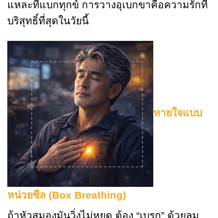
แหละที่แบกทุกข์ การวางอุเบกขาคือความรักที่
บริสุทธิ์ที่สุดในวัยนี้
หายใจแบบ
หน่วยซีล (Box Breathing)
ถ้าหัวสมองมันวิ่งไม่หยุด ต้อง “เบรก” ด้วยลม