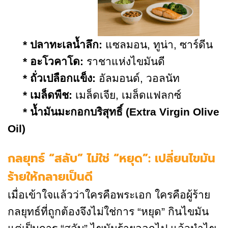
* ปลาทะเลน้ำลึก:
แซลมอน, ทูน่า, ซาร์ดีน
* อะโวคาโด:
ราชาแห่งไขมันดี
* ถั่วเปลือกแข็ง:
อัลมอนด์, วอลนัท
* เมล็ดพืช:
เมล็ดเจีย, เมล็ดแฟลกซ์
* น้ำมันมะกอกบริสุทธิ์ (
Extra Virgin Olive
Oil)
กลยุทธ์ “สลับ” ไม่ใช่ “หยุด”: เปลี่ยนไขมัน
ร้ายให้กลายเป็นดี
เมื่อเข้าใจแล้วว่าใครคือพระเอก ใครคือผู้ร้าย
กลยุทธ์ที่ถูกต้องจึงไม่ใช่การ “หยุด” กินไขมัน