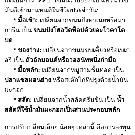
แต่เป็นการ “สลับ” ไขมันร้ายออกไป แล้วนำไข
มันดีเข้ามาแทนที่ในชีวิตประจำวัน:
* มื้อเช้า:
เปลี่ยนจากขนมปังทาเนยหรือมา
การีน เป็น
ขนมปังโฮลวีตท็อปด้วยอะโวคาโด
บด
* ของว่าง:
เปลี่ยนจากขนมขบเคี้ยวหรือเบเก
อรี่ เป็น
ถั่วอัลมอนด์หรือวอลนัทหนึ่งกำมือ
* มื้อหลัก:
เปลี่ยนจากหมูสามชั้นทอด เป็น
ปลาแซลมอนย่าง
หรือสเต๊กไก่ที่ปรุงด้วยน้ำมัน
มะกอก
* สลัด:
เปลี่ยนจากน้ำสลัดครีมข้น เป็น
น้ำ
สลัดที่ใช้น้ำมันมะกอกเป็นส่วนประกอบหลัก
การปรับเปลี่ยนเล็กๆ น้อยๆ เหล่านี้ คือการลงทุน