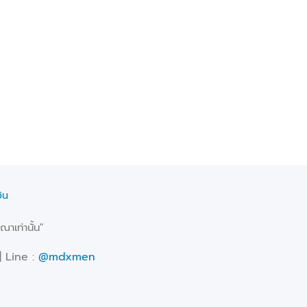
ิน
าเท่านั้น"
| Line :
@mdxmen