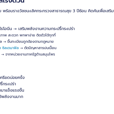
เร่งด่วน
 พร้อมรางวัลชนะเลิศกระทรวงสาธารณสุข 3 ปีซ้อน คิดค้นเพื่อเสริม
มไธโอนีน → เสริมพลังงานความกระปรี้กระเปร่า
ภาพ สะดวก พกพาง่าย ติดตัวได้ทุกที่
 → ขึ้นทะเบียนถูกต้องตามกฎหมาย
ก ซิลเดนาฟิล
→ ตัดปัญหาสารปนเปื้อน
→ จากหน่วยงานภาครัฐด้านสมุนไพร
ครียดบ่อยครั้ง
้กระเปร่า
ับมาแข็งแรงขึ้น
ใช้พลังงานมาก