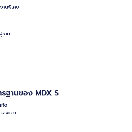
งงานพิเศษ
ู้ชาย
าตรฐานของ MDX S
ำกัด
และแสงแดด