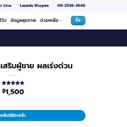
ด Line
Lazada
Shopee
08-2536-2646
รีวิว
ข้อมูลสุขภาพ
ช่วยเหลือ
ซื้อ
สริมผู้ชาย ผลเร่งด่วน
1,500
฿
ให้คะแนน
2
5
จาก 5
คะแนนเต็ม
บน
การให้
คะแนน
ของลูกค้า
หยิบใส่ตะกร้า