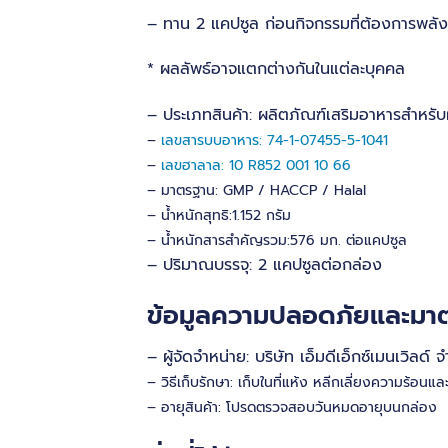
– ทาน 2 แคปซูล ก่อนกิจกรรมที่ต้องการพลั
* ผลลัพธ์อาจแตกต่างกันในแต่ละบุคคล
– ประเภทสินค้า: ผลิตภัณฑ์เสริมอาหารสำหรับผ
–
เลขสารบบอาหาร:
74-1-07455-5-1041
–
เลขฮาลาล:
10 R852 001 10 66
– มาตรฐาน: GMP / HACCP / Halal
– น้ำหนักสุทธิ:1.152 กรัม
– น้ำหนักสารสำคัญรวม:576 มก. ต่อแคปซูล
– ปริมาณบรรจุ: 2 แคปซูลต่อกล่อง
ข้อมูลความปลอดภัยและม
– ผู้จัดจำหน่าย: บริษัท เอ็มดีเอ็กซ์เมนเวิลด์ จ
– วิธีเก็บรักษา: เก็บในที่แห้ง หลีกเลี่ยงความร้อน
– อายุสินค้า: โปรดตรวจสอบวันหมดอายุบนกล่อง