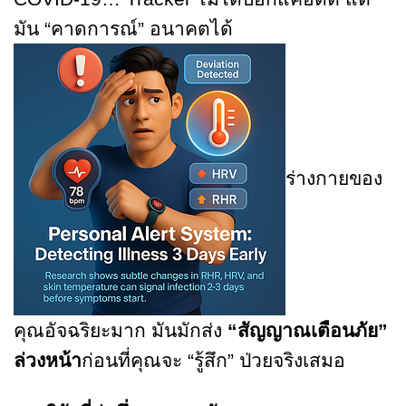
มัน “คาดการณ์” อนาคตได้
ร่างกายของ
คุณอัจฉริยะมาก มันมักส่ง
“สัญญาณเตือนภัย”
ล่วงหน้า
ก่อนที่คุณจะ “รู้สึก” ป่วยจริงเสมอ